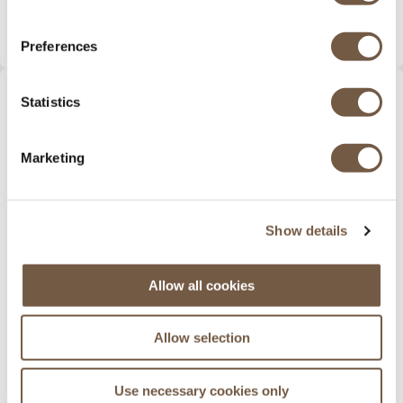
Cliquez pour voir les conditions
Preferences
MV TRANSPORT
Statistics
Marketing
SERVICES INCLUS
Show details
Transferts de porte à porte.
Sièges enfants fournis gratuitement.
Allow all cookies
Transport de vos skis ou snowboards sans coût
supplémentaire.
Allow selection
Nos chauffeurs vous accueilleront personnellement à
l’aéroport.
Use necessary cookies only