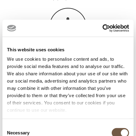
This website uses cookies
Principaux aéroports des Alpes
We use cookies to personalise content and ads, to
provide social media features and to analyse our traffic.
Genève - Lyon - Grenoble - Chambéry
We also share information about your use of our site with
our social media, advertising and analytics partners who
may combine it with other information that you’ve
provided to them or that they’ve collected from your use
of their services. You consent to our cookies if you
continue to use our website.
Meilleurs prix garantis
Consent
Necessary
Selection