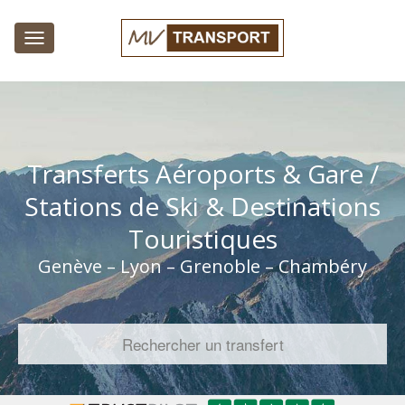
Toggle
navigation
Transferts Aéroports & Gare /
Stations de Ski & Destinations
Touristiques
Genève – Lyon – Grenoble – Chambéry
Rechercher un transfert