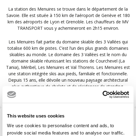
La station des Menuires se trouve dans le département de la
Savoie. Elle est située à 150 km de l’aéroport de Genève et 180
km des aéroports de Lyon et Grenoble. Les chauffeurs de MV
TRANSPORT vous y achemineront en 2h15 environ.
Les Menuires fait partie du domaine skiable des 3 Vallées qui
totalise 600 km de pistes. C’est l’un des plus grands domaines
skiables au monde. Le domaine des 3 Vallées est le nom du
domaine skiable réunissant les stations de Courchevel (La
Tania), Méribel, Les Menuires et Val Thorens. Les Menuires est
une station intégrée skis aux pieds, familiale et fonctionnelle.
Depuis 15 ans, elle dévoile un nouveau paysage architectural
plus authentique de chalets et de résidences de standing,
intégrant la tradition de la pierre et du bois.
This website uses cookies
VOTRE TRANSPORT DE
We use cookies to personalise content and ads, to
L'AÉROPORT À LA STATION AUX
provide social media features and to analyse our traffic.