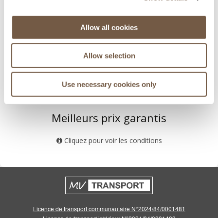
Principaux aéroports des Alpes
Genève - Lyon - Grenoble - Chambéry
Allow all cookies
Allow selection
Use necessary cookies only
Meilleurs prix garantis
Cliquez pour voir les conditions
Licence de transport communautaire N°2024/84/0001481