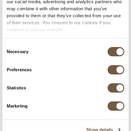
our social media, advertising and analytics partners who
may combine it with other information that you’ve
provided to them or that they’ve collected from your use
of their services. You consent to our cookies if you
continue to use our website.
Consent
Necessary
Selection
Véhicules récents
Preferences
Equipés pour l'hiver
Statistics
Marketing
Show details