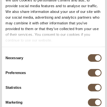
VOTRE TRANSPORT DE
provide social media features and to analyse our traffic.
L'AÉROPORT À LA STATION AUX
We also share information about your use of our site with
MEILLEURES CONDITIONS
our social media, advertising and analytics partners who
may combine it with other information that you’ve
provided to them or that they’ve collected from your use
of their services. You consent to our cookies if you
continue to use our website.
Consent
Necessary
Selection
Preferences
Véhicules récents
Statistics
Equipés pour l'hiver
Marketing