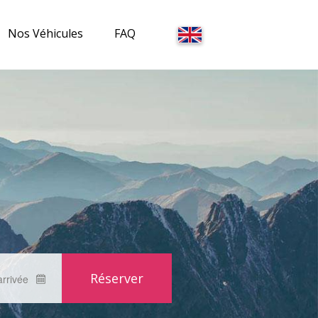
Nos Véhicules
FAQ
Courchevel
La Tania
Méribel
arrivée
Les Menuires