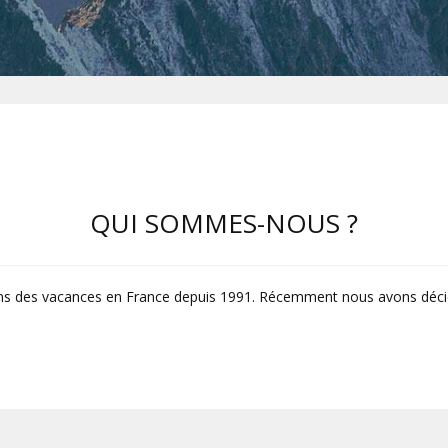
Les Gets
St Jean D'Arves
Morzine
St Sorlin D'Arves
Avoriaz
Valloire
Samoens
Valmeinier
QUI SOMMES-NOUS ?
Valfréjus
des vacances en France depuis 1991. Récemment nous avons décidé 