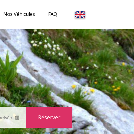
Nos Véhicules
FAQ
Courchevel
La Tania
Méribel
arrivée
Les Menuires